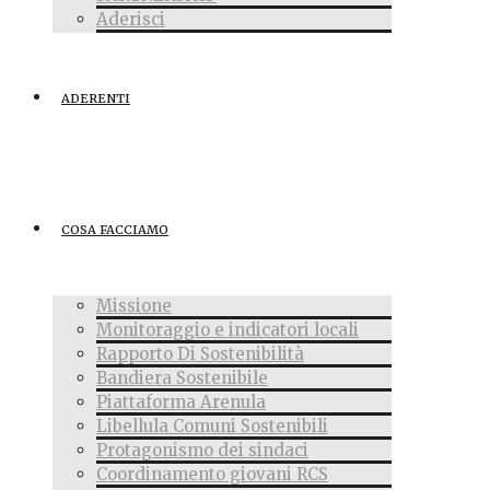
Aderisci
ADERENTI
COSA FACCIAMO
Missione
Monitoraggio e indicatori locali
Rapporto Di Sostenibilità
Bandiera Sostenibile
Piattaforma Arenula
Libellula Comuni Sostenibili
Protagonismo dei sindaci
Coordinamento giovani RCS