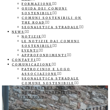
FORMAZIONE
GUIDA DEI COMUNI
SOSTENIBILI
COMUNI SOSTENIBILI ON
THE ROAD
SEGNALETICA STRADALE
NEWS
NOTIZIE
LE NOTIZIE DAI COMUNI
SOSTENIBILI
EVENTI
APPROFONDIMENTI
CONTATTI
COMUNICAZIONE
PATROCINIO E LOGO
ASSOCIAZIONE
SEGNALETICA STRADALE
COMUNE SOSTENIBILE
CUBI AGENDA 2030
COMUNI SOSTENIBILI ON
THE ROAD