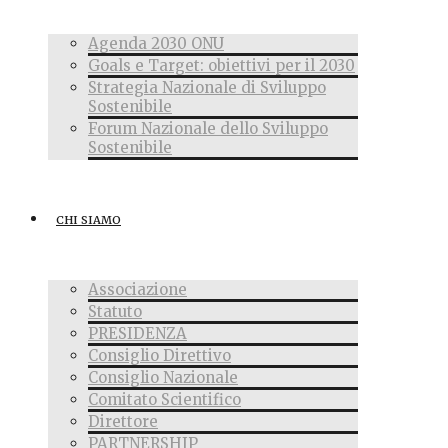
Agenda 2030 ONU
Goals e Target: obiettivi per il 2030
Strategia Nazionale di Sviluppo
Sostenibile
Forum Nazionale dello Sviluppo
Sostenibile
CHI SIAMO
Associazione
Statuto
PRESIDENZA
Consiglio Direttivo
Consiglio Nazionale
Comitato Scientifico
Direttore
PARTNERSHIP