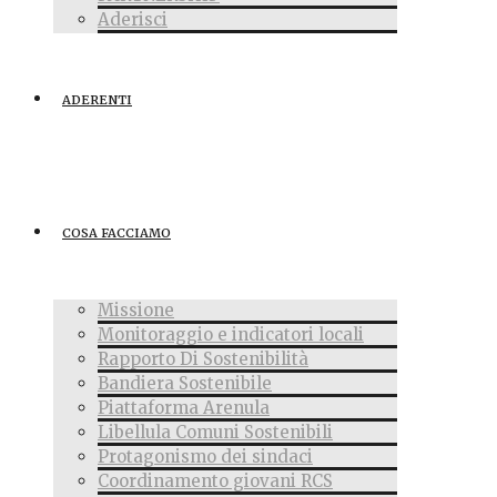
Aderisci
ADERENTI
COSA FACCIAMO
Missione
Monitoraggio e indicatori locali
Rapporto Di Sostenibilità
Bandiera Sostenibile
Piattaforma Arenula
Libellula Comuni Sostenibili
Protagonismo dei sindaci
Coordinamento giovani RCS