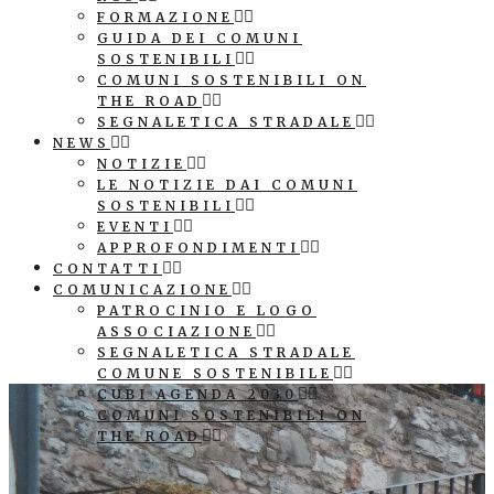
FORMAZIONE
GUIDA DEI COMUNI
SOSTENIBILI
COMUNI SOSTENIBILI ON
THE ROAD
SEGNALETICA STRADALE
NEWS
NOTIZIE
LE NOTIZIE DAI COMUNI
SOSTENIBILI
EVENTI
APPROFONDIMENTI
CONTATTI
COMUNICAZIONE
PATROCINIO E LOGO
ASSOCIAZIONE
SEGNALETICA STRADALE
COMUNE SOSTENIBILE
CUBI AGENDA 2030
COMUNI SOSTENIBILI ON
THE ROAD