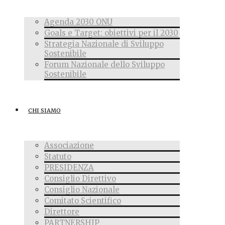
Agenda 2030 ONU
Goals e Target: obiettivi per il 2030
Strategia Nazionale di Sviluppo
Sostenibile
Forum Nazionale dello Sviluppo
Sostenibile
CHI SIAMO
Associazione
Statuto
PRESIDENZA
Consiglio Direttivo
Consiglio Nazionale
Comitato Scientifico
Direttore
PARTNERSHIP