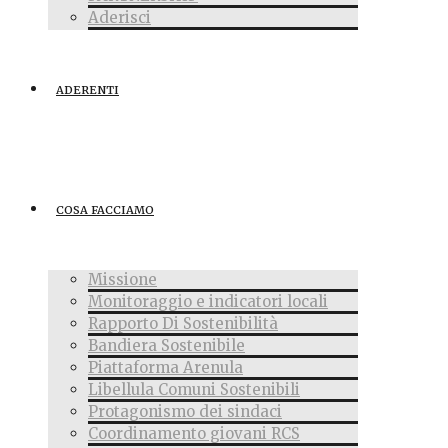
Aderisci
ADERENTI
COSA FACCIAMO
Missione
Monitoraggio e indicatori locali
Rapporto Di Sostenibilità
Bandiera Sostenibile
Piattaforma Arenula
Libellula Comuni Sostenibili
Protagonismo dei sindaci
Coordinamento giovani RCS