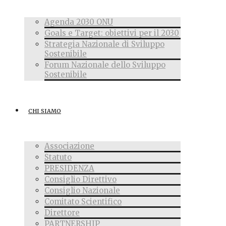
Agenda 2030 ONU
Goals e Target: obiettivi per il 2030
Strategia Nazionale di Sviluppo
Sostenibile
Forum Nazionale dello Sviluppo
Sostenibile
CHI SIAMO
Associazione
Statuto
PRESIDENZA
Consiglio Direttivo
Consiglio Nazionale
Comitato Scientifico
Direttore
PARTNERSHIP