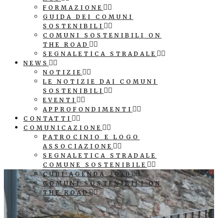
FORMAZIONE
GUIDA DEI COMUNI
SOSTENIBILI
COMUNI SOSTENIBILI ON
THE ROAD
SEGNALETICA STRADALE
NEWS
NOTIZIE
LE NOTIZIE DAI COMUNI
SOSTENIBILI
EVENTI
APPROFONDIMENTI
CONTATTI
COMUNICAZIONE
PATROCINIO E LOGO
ASSOCIAZIONE
SEGNALETICA STRADALE
COMUNE SOSTENIBILE
CUBI AGENDA 2030
COMUNI SOSTENIBILI ON
THE ROAD