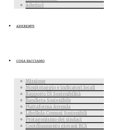
Aderisci
ADERENTI
COSA FACCIAMO
Missione
Monitoraggio e indicatori locali
Rapporto Di Sostenibilità
Bandiera Sostenibile
Piattaforma Arenula
Libellula Comuni Sostenibili
Protagonismo dei sindaci
Coordinamento giovani RCS