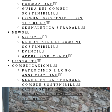
FORMAZIONE
GUIDA DEI COMUNI
SOSTENIBILI
COMUNI SOSTENIBILI ON
THE ROAD
SEGNALETICA STRADALE
NEWS
NOTIZIE
LE NOTIZIE DAI COMUNI
SOSTENIBILI
EVENTI
APPROFONDIMENTI
CONTATTI
COMUNICAZIONE
PATROCINIO E LOGO
ASSOCIAZIONE
SEGNALETICA STRADALE
COMUNE SOSTENIBILE
CUBI AGENDA 2030
COMUNI SOSTENIBILI ON
THE ROAD