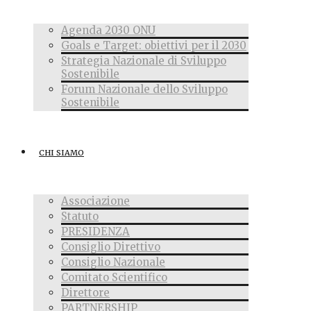
Agenda 2030 ONU
Goals e Target: obiettivi per il 2030
Strategia Nazionale di Sviluppo
Sostenibile
Forum Nazionale dello Sviluppo
Sostenibile
CHI SIAMO
Associazione
Statuto
PRESIDENZA
Consiglio Direttivo
Consiglio Nazionale
Comitato Scientifico
Direttore
PARTNERSHIP