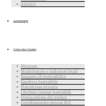
Aderisci
ADERENTI
COSA FACCIAMO
Missione
Monitoraggio e indicatori locali
Rapporto Di Sostenibilità
Bandiera Sostenibile
Piattaforma Arenula
Libellula Comuni Sostenibili
Protagonismo dei sindaci
Coordinamento giovani RCS