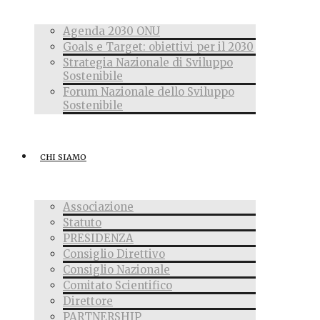
Agenda 2030 ONU
Goals e Target: obiettivi per il 2030
Strategia Nazionale di Sviluppo
Sostenibile
Forum Nazionale dello Sviluppo
Sostenibile
CHI SIAMO
Associazione
Statuto
PRESIDENZA
Consiglio Direttivo
Consiglio Nazionale
Comitato Scientifico
Direttore
PARTNERSHIP