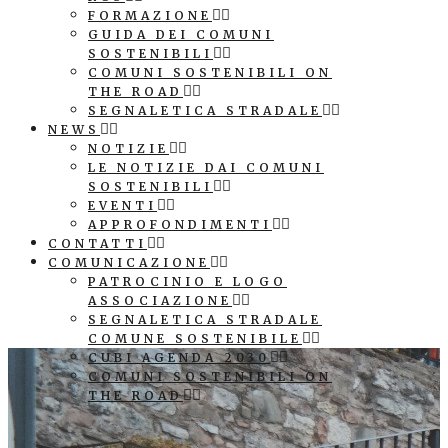
FORMAZIONE
GUIDA DEI COMUNI
SOSTENIBILI
COMUNI SOSTENIBILI ON
THE ROAD
SEGNALETICA STRADALE
NEWS
NOTIZIE
LE NOTIZIE DAI COMUNI
SOSTENIBILI
EVENTI
APPROFONDIMENTI
CONTATTI
COMUNICAZIONE
PATROCINIO E LOGO
ASSOCIAZIONE
SEGNALETICA STRADALE
COMUNE SOSTENIBILE
CUBI AGENDA 2030
COMUNI SOSTENIBILI ON
THE ROAD