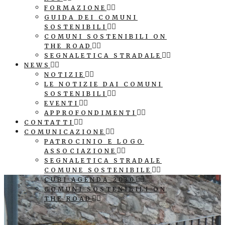
FORMAZIONE
GUIDA DEI COMUNI
SOSTENIBILI
COMUNI SOSTENIBILI ON
THE ROAD
SEGNALETICA STRADALE
NEWS
NOTIZIE
LE NOTIZIE DAI COMUNI
SOSTENIBILI
EVENTI
APPROFONDIMENTI
CONTATTI
COMUNICAZIONE
PATROCINIO E LOGO
ASSOCIAZIONE
SEGNALETICA STRADALE
COMUNE SOSTENIBILE
CUBI AGENDA 2030
COMUNI SOSTENIBILI ON
THE ROAD