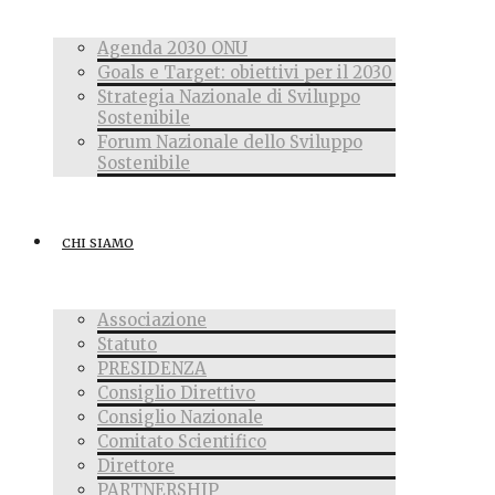
Agenda 2030 ONU
Goals e Target: obiettivi per il 2030
Strategia Nazionale di Sviluppo
Sostenibile
Forum Nazionale dello Sviluppo
Sostenibile
CHI SIAMO
Associazione
Statuto
PRESIDENZA
Consiglio Direttivo
Consiglio Nazionale
Comitato Scientifico
Direttore
PARTNERSHIP