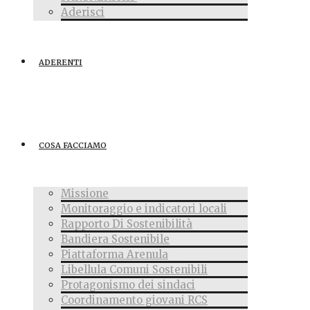
Aderisci
ADERENTI
COSA FACCIAMO
Missione
Monitoraggio e indicatori locali
Rapporto Di Sostenibilità
Bandiera Sostenibile
Piattaforma Arenula
Libellula Comuni Sostenibili
Protagonismo dei sindaci
Coordinamento giovani RCS