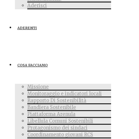
Aderisci
ADERENTI
COSA FACCIAMO
Missione
Monitoraggio e indicatori locali
Rapporto Di Sostenibilità
Bandiera Sostenibile
Piattaforma Arenula
Libellula Comuni Sostenibili
Protagonismo dei sindaci
Coordinamento giovani RCS