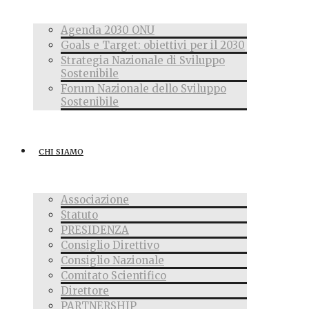
Agenda 2030 ONU
Goals e Target: obiettivi per il 2030
Strategia Nazionale di Sviluppo
Sostenibile
Forum Nazionale dello Sviluppo
Sostenibile
CHI SIAMO
Associazione
Statuto
PRESIDENZA
Consiglio Direttivo
Consiglio Nazionale
Comitato Scientifico
Direttore
PARTNERSHIP