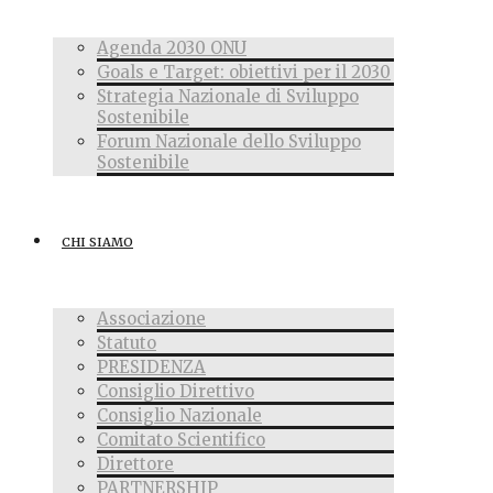
Agenda 2030 ONU
Goals e Target: obiettivi per il 2030
Strategia Nazionale di Sviluppo
Sostenibile
Forum Nazionale dello Sviluppo
Sostenibile
CHI SIAMO
Associazione
Statuto
PRESIDENZA
Consiglio Direttivo
Consiglio Nazionale
Comitato Scientifico
Direttore
PARTNERSHIP