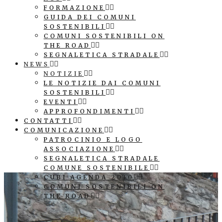
FORMAZIONE
GUIDA DEI COMUNI
SOSTENIBILI
COMUNI SOSTENIBILI ON
THE ROAD
SEGNALETICA STRADALE
NEWS
NOTIZIE
LE NOTIZIE DAI COMUNI
SOSTENIBILI
EVENTI
APPROFONDIMENTI
CONTATTI
COMUNICAZIONE
PATROCINIO E LOGO
ASSOCIAZIONE
SEGNALETICA STRADALE
COMUNE SOSTENIBILE
CUBI AGENDA 2030
COMUNI SOSTENIBILI ON
THE ROAD