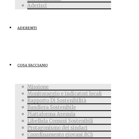
Aderisci
ADERENTI
COSA FACCIAMO
Missione
Monitoraggio e indicatori locali
Rapporto Di Sostenibilità
Bandiera Sostenibile
Piattaforma Arenula
Libellula Comuni Sostenibili
Protagonismo dei sindaci
Coordinamento giovani RCS