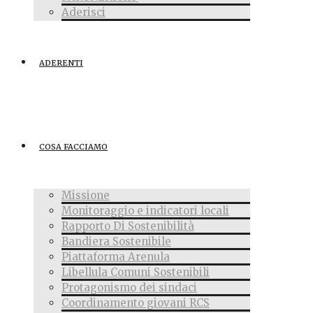
Aderisci
ADERENTI
COSA FACCIAMO
Missione
Monitoraggio e indicatori locali
Rapporto Di Sostenibilità
Bandiera Sostenibile
Piattaforma Arenula
Libellula Comuni Sostenibili
Protagonismo dei sindaci
Coordinamento giovani RCS