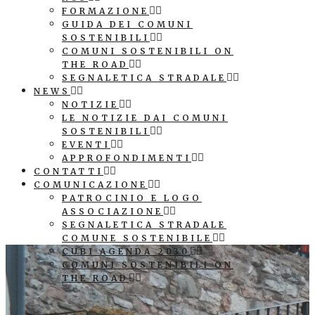
FORMAZIONE
GUIDA DEI COMUNI
SOSTENIBILI
COMUNI SOSTENIBILI ON
THE ROAD
SEGNALETICA STRADALE
NEWS
NOTIZIE
LE NOTIZIE DAI COMUNI
SOSTENIBILI
EVENTI
APPROFONDIMENTI
CONTATTI
COMUNICAZIONE
PATROCINIO E LOGO
ASSOCIAZIONE
SEGNALETICA STRADALE
COMUNE SOSTENIBILE
CUBI AGENDA 2030
COMUNI SOSTENIBILI ON
THE ROAD