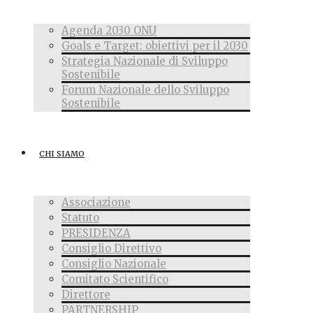
Agenda 2030 ONU
Goals e Target: obiettivi per il 2030
Strategia Nazionale di Sviluppo
Sostenibile
Forum Nazionale dello Sviluppo
Sostenibile
CHI SIAMO
Associazione
Statuto
PRESIDENZA
Consiglio Direttivo
Consiglio Nazionale
Comitato Scientifico
Direttore
PARTNERSHIP