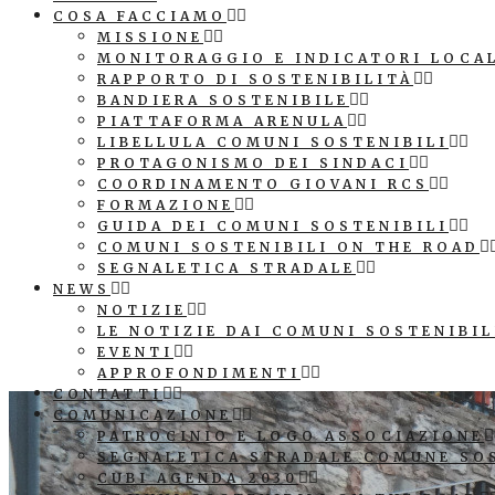
COSA FACCIAMO
MISSIONE
MONITORAGGIO E INDICATORI LOCA
RAPPORTO DI SOSTENIBILITÀ
BANDIERA SOSTENIBILE
PIATTAFORMA ARENULA
LIBELLULA COMUNI SOSTENIBILI
PROTAGONISMO DEI SINDACI
COORDINAMENTO GIOVANI RCS
FORMAZIONE
GUIDA DEI COMUNI SOSTENIBILI
COMUNI SOSTENIBILI ON THE ROAD
SEGNALETICA STRADALE
NEWS
NOTIZIE
LE NOTIZIE DAI COMUNI SOSTENIBIL
EVENTI
APPROFONDIMENTI
CONTATTI
COMUNICAZIONE
PATROCINIO E LOGO ASSOCIAZIONE
SEGNALETICA STRADALE COMUNE SO
CUBI AGENDA 2030