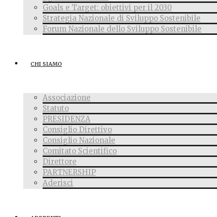
Goals e Target: obiettivi per il 2030
Strategia Nazionale di Sviluppo Sostenibile
Forum Nazionale dello Sviluppo Sostenibile
CHI SIAMO
Associazione
Statuto
PRESIDENZA
Consiglio Direttivo
Consiglio Nazionale
Comitato Scientifico
Direttore
PARTNERSHIP
Aderisci