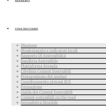
ADERENTI
COSA FACCIAMO
Missione
Monitoraggio e indicatori locali
Rapporto Di Sostenibilità
Bandiera Sostenibile
Piattaforma Arenula
Libellula Comuni Sostenibili
Protagonismo dei sindaci
Coordinamento giovani RCS
Formazione
Guida dei Comuni Sostenibili
Comuni sostenibili on the road
Segnaletica Stradale