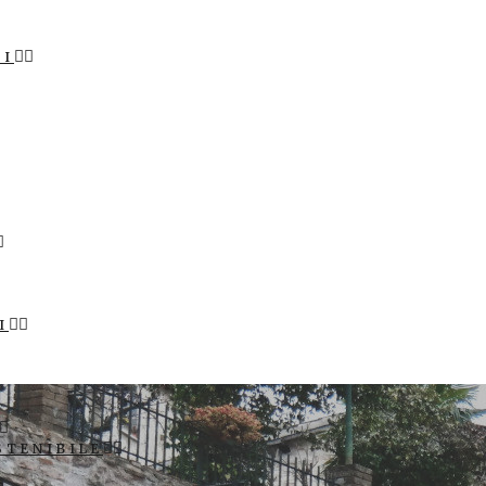
LI
I
STENIBILE