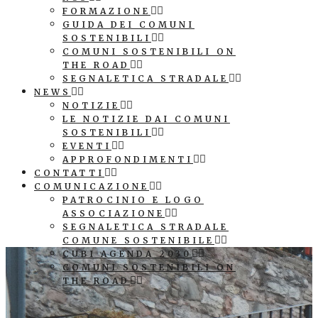
FORMAZIONE
GUIDA DEI COMUNI
SOSTENIBILI
COMUNI SOSTENIBILI ON
THE ROAD
SEGNALETICA STRADALE
NEWS
NOTIZIE
LE NOTIZIE DAI COMUNI
SOSTENIBILI
EVENTI
APPROFONDIMENTI
CONTATTI
COMUNICAZIONE
PATROCINIO E LOGO
ASSOCIAZIONE
SEGNALETICA STRADALE
COMUNE SOSTENIBILE
CUBI AGENDA 2030
COMUNI SOSTENIBILI ON
THE ROAD