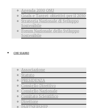
Agenda 2030 ONU
Goals e Target: obiettivi per il 2030
Strategia Nazionale di Sviluppo
Sostenibile
Forum Nazionale dello Sviluppo
Sostenibile
CHI SIAMO
Associazione
Statuto
PRESIDENZA
Consiglio Direttivo
Consiglio Nazionale
Comitato Scientifico
Direttore
PARTNERSHIP