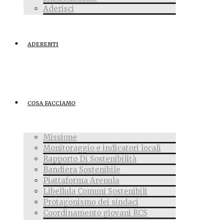
Aderisci
ADERENTI
COSA FACCIAMO
Missione
Monitoraggio e indicatori locali
Rapporto Di Sostenibilità
Bandiera Sostenibile
Piattaforma Arenula
Libellula Comuni Sostenibili
Protagonismo dei sindaci
Coordinamento giovani RCS