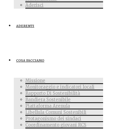
Aderisci
ADERENTI
COSA FACCIAMO
Missione
Monitoraggio e indicatori locali
Rapporto Di Sostenibilità
Bandiera Sostenibile
Piattaforma Arenula
Libellula Comuni Sostenibili
Protagonismo dei sindaci
Coordinamento giovani RCS