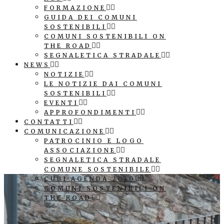
FORMAZIONE
GUIDA DEI COMUNI
SOSTENIBILI
COMUNI SOSTENIBILI ON
THE ROAD
SEGNALETICA STRADALE
NEWS
NOTIZIE
LE NOTIZIE DAI COMUNI
SOSTENIBILI
EVENTI
APPROFONDIMENTI
CONTATTI
COMUNICAZIONE
PATROCINIO E LOGO
ASSOCIAZIONE
SEGNALETICA STRADALE
COMUNE SOSTENIBILE
CUBI AGENDA 2030
COMUNI SOSTENIBILI ON
THE ROAD