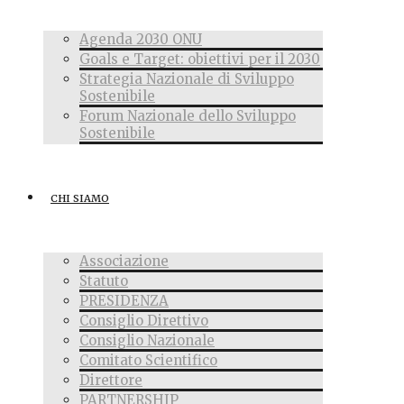
Agenda 2030 ONU
Goals e Target: obiettivi per il 2030
Strategia Nazionale di Sviluppo
Sostenibile
Forum Nazionale dello Sviluppo
Sostenibile
CHI SIAMO
Associazione
Statuto
PRESIDENZA
Consiglio Direttivo
Consiglio Nazionale
Comitato Scientifico
Direttore
PARTNERSHIP